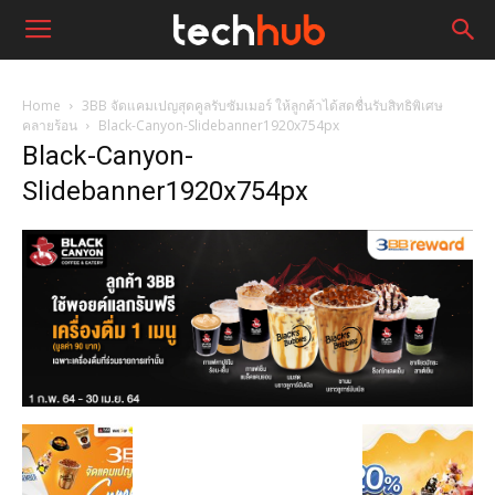
Home
3BB จัดแคมเปญสุดคูลรับซัมเมอร์ ให้ลูกค้าได้สดชื่นรับสิทธิพิเศษ
คลายร้อน
Black-Canyon-Slidebanner1920x754px
Black-Canyon-
Slidebanner1920x754px