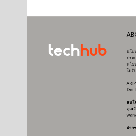
AB
นโยบ
ประก
นโยบ
ใบรั
ARIP
Din 
สนใ
คุณว
wanv
ฝากข