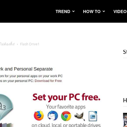
TREND
HOW TO
VIDEO
ม่ต้องทิ้ง!
Flash Drive1
S
H