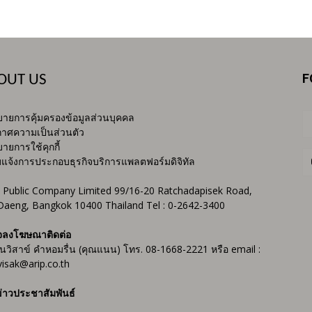
F
OUT US
ายการคุ้มครองข้อมูลส่วนบุคคล
าศความเป็นส่วนตัว
ายการใช้คุกกี้
บแจ้งการประกอบธุรกิจบริการแพลตฟอร์มดิจิทัล
 Public Company Limited 99/16-20 Ratchadapisek Road,
Daeng, Bangkok 10400 Thailand Tel : 0-2642-3400
จลงโฆษณาติดต่อ
ันวิสาข์ คำหอมรื่น (คุณแนน) โทร. 08-1668-2221 หรือ email :
isak@arip.co.th
่าวประชาสัมพันธ์