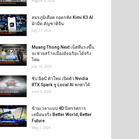
August 3, 2026
สมรภูมิเดือด ถอดรหัส Kimi K3 AI
ม้ามืด สัญชาติจีน
July 27, 2026
Muang Thong Next เน็ตที่แรงขึ้น
จะช่วยสร้างเมืองอัจฉริยะได้จริง
ไหม
July 16, 2026
ชิป SoC ตัวใหม่ เปิดตัว Nvidia
RTX Spark ชู Local AI พกพาได้
June 5, 2026
ข้ามเวลาแบบ 4D นิทรรศการ
เสมือนจริง Better World, Better
Future
May 2, 2026