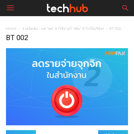
Home
4 เคล็ดลับ… แค่ “ลด” ค่าใช้จ่ายก็ “เพิ่ม” กำไรให้บริษัท!
BT 002
BT 002