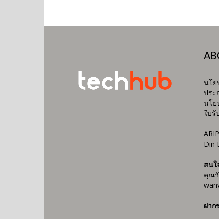
AB
นโยบ
ประก
นโยบ
ใบรั
ARIP
Din 
สนใ
คุณว
wanv
ฝากข