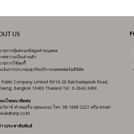
F
OUT US
ายการคุ้มครองข้อมูลส่วนบุคคล
าศความเป็นส่วนตัว
ายการใช้คุกกี้
บแจ้งการประกอบธุรกิจบริการแพลตฟอร์มดิจิทัล
 Public Company Limited 99/16-20 Ratchadapisek Road,
Daeng, Bangkok 10400 Thailand Tel : 0-2642-3400
จลงโฆษณาติดต่อ
ันวิสาข์ คำหอมรื่น (คุณแนน) โทร. 08-1668-2221 หรือ email :
isak@arip.co.th
่าวประชาสัมพันธ์