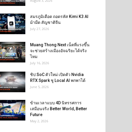
August 3, 2026
สมรภูมิเดือด ถอดรหัส Kimi K3 AI
ม้ามืด สัญชาติจีน
July 27, 2026
Muang Thong Next เน็ตที่แรงขึ้น
จะช่วยสร้างเมืองอัจฉริยะได้จริง
ไหม
July 16, 2026
ชิป SoC ตัวใหม่ เปิดตัว Nvidia
RTX Spark ชู Local AI พกพาได้
June 5, 2026
ข้ามเวลาแบบ 4D นิทรรศการ
เสมือนจริง Better World, Better
Future
May 2, 2026