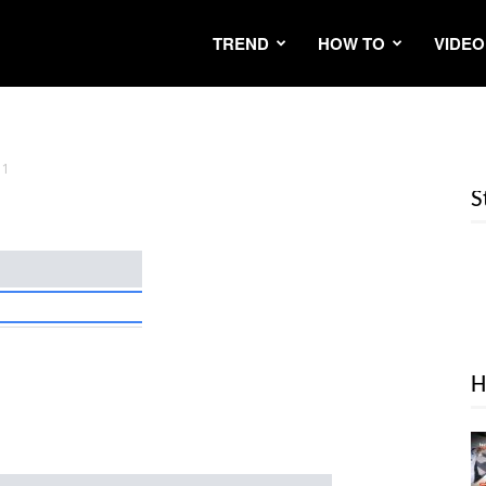
TREND
HOW TO
VIDEO
1
S
H