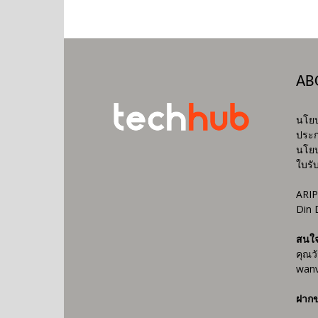
AB
นโยบ
ประก
นโยบ
ใบรั
ARIP
Din 
สนใ
คุณว
wanv
ฝากข