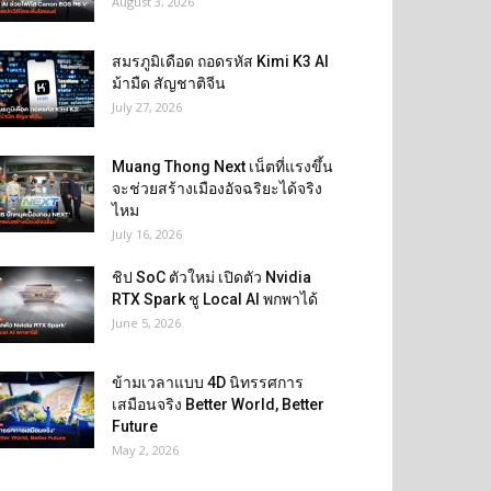
August 3, 2026
สมรภูมิเดือด ถอดรหัส Kimi K3 AI
ม้ามืด สัญชาติจีน
July 27, 2026
Muang Thong Next เน็ตที่แรงขึ้น
จะช่วยสร้างเมืองอัจฉริยะได้จริง
ไหม
July 16, 2026
ชิป SoC ตัวใหม่ เปิดตัว Nvidia
RTX Spark ชู Local AI พกพาได้
June 5, 2026
ข้ามเวลาแบบ 4D นิทรรศการ
เสมือนจริง Better World, Better
Future
May 2, 2026