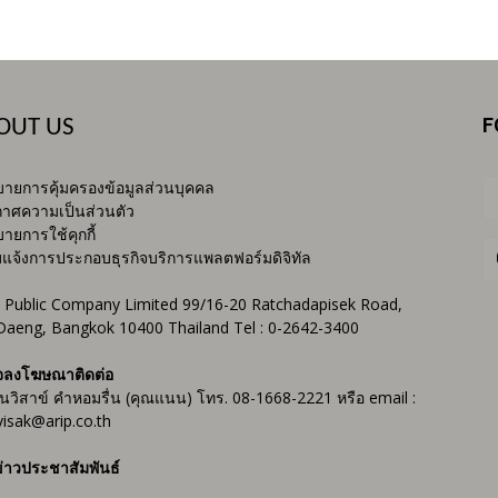
F
OUT US
ายการคุ้มครองข้อมูลส่วนบุคคล
าศความเป็นส่วนตัว
ายการใช้คุกกี้
บแจ้งการประกอบธุรกิจบริการแพลตฟอร์มดิจิทัล
 Public Company Limited 99/16-20 Ratchadapisek Road,
Daeng, Bangkok 10400 Thailand Tel : 0-2642-3400
จลงโฆษณาติดต่อ
ันวิสาข์ คำหอมรื่น (คุณแนน) โทร. 08-1668-2221 หรือ email :
isak@arip.co.th
่าวประชาสัมพันธ์