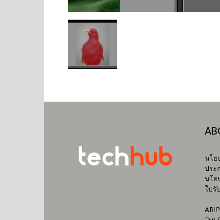
AB
นโยบ
ประก
นโยบ
ใบรั
ARIP
Din 