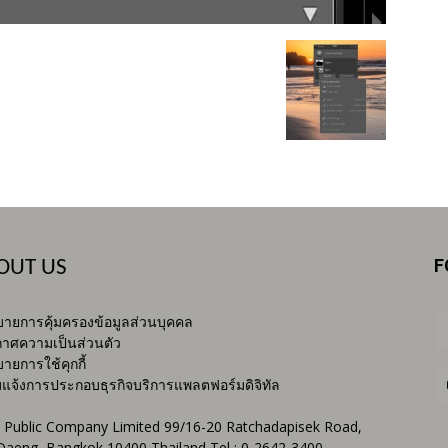
F
OUT US
ายการคุ้มครองข้อมูลส่วนบุคคล
าศความเป็นส่วนตัว
ายการใช้คุกกี้
บแจ้งการประกอบธุรกิจบริการแพลตฟอร์มดิจิทัล
 Public Company Limited 99/16-20 Ratchadapisek Road,
Daeng, Bangkok 10400 Thailand Tel : 0-2642-3400