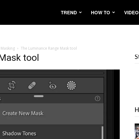
TREND
HOW TO
VIDEO
 Masking
The Luminance Range Mask tool
Mask tool
S
H