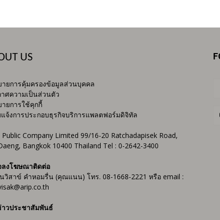
F
OUT US
ายการคุ้มครองข้อมูลส่วนบุคคล
าศความเป็นส่วนตัว
ายการใช้คุกกี้
บแจ้งการประกอบธุรกิจบริการแพลตฟอร์มดิจิทัล
 Public Company Limited 99/16-20 Ratchadapisek Road,
Daeng, Bangkok 10400 Thailand Tel : 0-2642-3400
จลงโฆษณาติดต่อ
ันวิสาข์ คำหอมรื่น (คุณแนน) โทร. 08-1668-2221 หรือ email :
isak@arip.co.th
่าวประชาสัมพันธ์