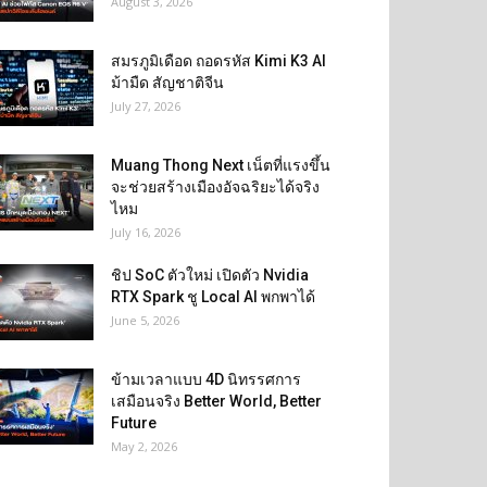
August 3, 2026
สมรภูมิเดือด ถอดรหัส Kimi K3 AI
ม้ามืด สัญชาติจีน
July 27, 2026
Muang Thong Next เน็ตที่แรงขึ้น
จะช่วยสร้างเมืองอัจฉริยะได้จริง
ไหม
July 16, 2026
ชิป SoC ตัวใหม่ เปิดตัว Nvidia
RTX Spark ชู Local AI พกพาได้
June 5, 2026
ข้ามเวลาแบบ 4D นิทรรศการ
เสมือนจริง Better World, Better
Future
May 2, 2026