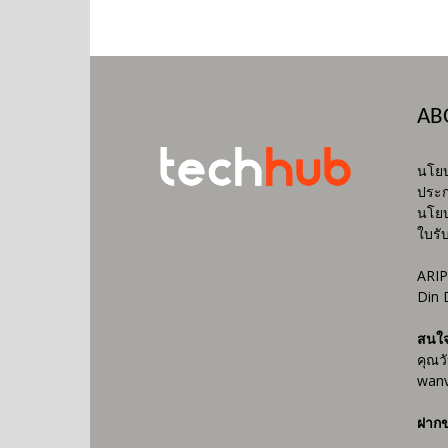
AB
นโยบ
ประก
นโยบ
ใบรั
ARIP
Din 
สนใ
คุณว
wanv
ฝากข