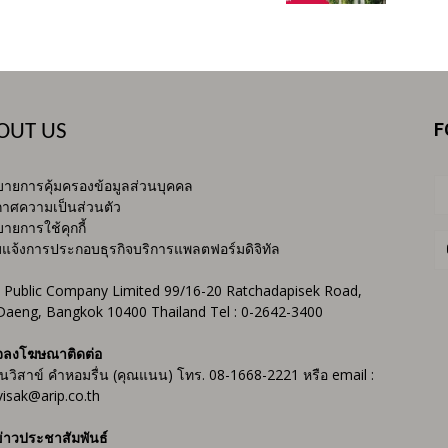
F
OUT US
ายการคุ้มครองข้อมูลส่วนบุคคล
าศความเป็นส่วนตัว
ายการใช้คุกกี้
บแจ้งการประกอบธุรกิจบริการแพลตฟอร์มดิจิทัล
 Public Company Limited 99/16-20 Ratchadapisek Road,
Daeng, Bangkok 10400 Thailand Tel : 0-2642-3400
จลงโฆษณาติดต่อ
ันวิสาข์ คำหอมรื่น (คุณแนน) โทร. 08-1668-2221 หรือ email :
isak@arip.co.th
่าวประชาสัมพันธ์