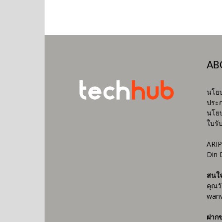
AB
นโยบ
ประก
นโยบ
ใบรั
ARIP
Din 
สนใ
คุณว
wanv
ฝากข