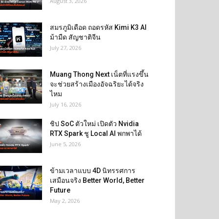
August 3, 2026
สมรภูมิเดือด ถอดรหัส Kimi K3 AI
ม้ามืด สัญชาติจีน
July 27, 2026
Muang Thong Next เน็ตที่แรงขึ้น
จะช่วยสร้างเมืองอัจฉริยะได้จริง
ไหม
July 16, 2026
ชิป SoC ตัวใหม่ เปิดตัว Nvidia
RTX Spark ชู Local AI พกพาได้
June 5, 2026
ข้ามเวลาแบบ 4D นิทรรศการ
เสมือนจริง Better World, Better
Future
May 2, 2026