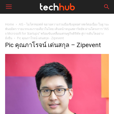
Home
AIS – ไมโครซอฟท์ ขยายความร่วมมือเชิงยุทธศาสตร์ต่อเนื่อง ในฐานะ
พันธมิตร รายแรกและรายเดียวในไทย เดินหน้าหนุนสตาร์ทอัพ ผ่านโครงการ “AIS
x Microsoft for Startups” พร้อมขับเคลื่อนเศรษฐกิจดิจิทัล สู่การเติบโตอย่าง
ยั่งยืน
Pic คุณภาโรจน์ เด่นสกุล - Zipevent
Pic คุณภาโรจน์ เด่นสกุล – Zipevent