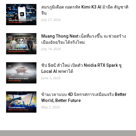
สมรภูมิเดือด ถอดรหัส Kimi K3 AI ม้ามืด สัญชาติ
จีน
July 27, 2026
Muang Thong Next เน็ตที่แรงขึ้น จะช่วยสร้าง
เมืองอัจฉริยะได้จริงไหม
July 16, 2026
ชิป SoC ตัวใหม่ เปิดตัว Nvidia RTX Spark ชู
Local AI พกพาได้
June 5, 2026
ข้ามเวลาแบบ 4D นิทรรศการเสมือนจริง Better
World, Better Future
May 2, 2026