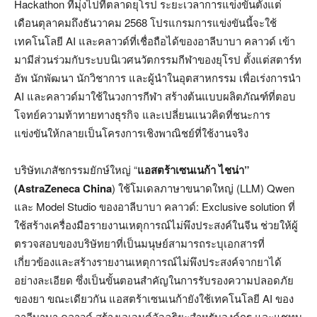
Hackathon ที่มุ่งไปที่ตลาดยุโรป ระยะเวลาการแข่งขันตั้งแต่
เดือนตุลาคมถึงธันวาคม 2568 โปรแกรมการแข่งขันนี้จะใช้
เทคโนโลยี AI และคลาวด์ที่เชื่อถือได้ของอาลีบาบา คลาวด์ เข้า
มามีส่วนร่วมกับระบบนิเวศนวัตกรรมกีฬาของยุโรป ตั้งแต่สตาร์ท
อัพ นักพัฒนา นักวิชาการ และผู้นำในอุตสาหกรรม เพื่อเร่งการนำ
AI และคลาวด์มาใช้ในวงการกีฬา สร้างต้นแบบผลิตภัณฑ์ที่ตอบ
โจทย์ความท้าทายทางธุรกิจ และเปลี่ยนแนวคิดที่ชนะการ
แข่งขันให้กลายเป็นโครงการเชิงพาณิชย์ที่ใช้งานจริง
บริษัทเภสัชกรรมยักษ์ใหญ่ “
แอสตร้าเซนเนก้า ไชน่า”
(AstraZeneca China
) ใช้โมเดลภาษาขนาดใหญ่ (LLM) Qwen
และ Model Studio ของอาลีบาบา คลาวด์: Exclusive solution ที่
ใช้สร้างเครื่องมือรายงานเหตุการณ์ไม่พึงประสงค์ในจีน ช่วยให้ผู้
ตรวจสอบของบริษัทยาที่เป็นมนุษย์สามารถระบุเอกสารที่
เกี่ยวข้องและสร้างรายงานเหตุการณ์ไม่พึงประสงค์จากยาได้
อย่างละเอียด ซึ่งเป็นขั้นตอนสำคัญในการรับรองความปลอดภัย
ของยา ขณะเดียวกัน แอสตร้าเซนเนก้ายังใช้เทคโนโลยี AI ของ
อาลีบาบา คลาวด์ สร้างเอเจนต์อัจฉริยะสำหรับองค์กร และแชทบ