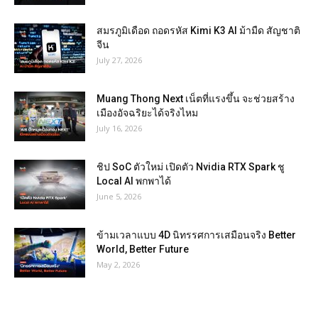
สมรภูมิเดือด ถอดรหัส Kimi K3 AI ม้ามืด สัญชาติ
จีน
July 27, 2026
Muang Thong Next เน็ตที่แรงขึ้น จะช่วยสร้าง
เมืองอัจฉริยะได้จริงไหม
July 16, 2026
ชิป SoC ตัวใหม่ เปิดตัว Nvidia RTX Spark ชู
Local AI พกพาได้
June 5, 2026
ข้ามเวลาแบบ 4D นิทรรศการเสมือนจริง Better
World, Better Future
May 2, 2026