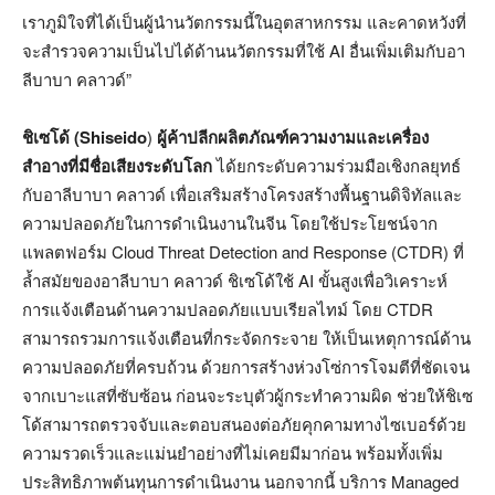
เราภูมิใจที่ได้เป็นผู้นำนวัตกรรมนี้ในอุตสาหกรรม และคาดหวังที่
จะสำรวจความเป็นไปได้ด้านนวัตกรรมที่ใช้ AI อื่นเพิ่มเติมกับอา
ลีบาบา คลาวด์”
ชิเซโด้ (
Shiseido
)
ผู้ค้าปลีกผลิตภัณฑ์ความงามและเครื่อง
สำอางที่มีชื่อเสียงระดับโลก
ได้ยกระดับความร่วมมือเชิงกลยุทธ์
กับอาลีบาบา คลาวด์ เพื่อเสริมสร้างโครงสร้างพื้นฐานดิจิทัลและ
ความปลอดภัยในการดำเนินงานในจีน โดยใช้ประโยชน์จาก
แพลตฟอร์ม Cloud Threat Detection and Response (CTDR) ที่
ล้ำสมัยของอาลีบาบา คลาวด์ ชิเซโด้ใช้ AI ขั้นสูงเพื่อวิเคราะห์
การแจ้งเตือนด้านความปลอดภัยแบบเรียลไทม์ โดย CTDR
สามารถรวมการแจ้งเตือนที่กระจัดกระจาย ให้เป็นเหตุการณ์ด้าน
ความปลอดภัยที่ครบถ้วน ด้วยการสร้างห่วงโซ่การโจมตีที่ชัดเจน
จากเบาะแสที่ซับซ้อน ก่อนจะระบุตัวผู้กระทำความผิด ช่วยให้ชิเซ
โด้สามารถตรวจจับและตอบสนองต่อภัยคุกคามทางไซเบอร์ด้วย
ความรวดเร็วและแม่นยำอย่างที่ไม่เคยมีมาก่อน พร้อมทั้งเพิ่ม
ประสิทธิภาพต้นทุนการดำเนินงาน นอกจากนี้ บริการ Managed