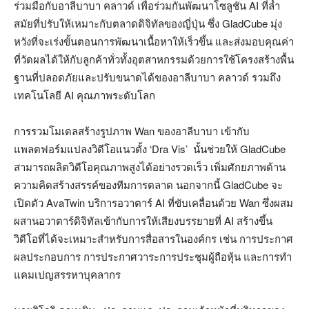
ร่วมมือกับอาลีบาบา คลาวด์ เพื่อร่วมกันพัฒนาโซลูชัน AI ที่ล้ำ
สมัยที่ปรับให้เหมาะกับตลาดดิจิทัลของญี่ปุ่น ซึ่ง GladCube มุ่ง
หวังที่จะเร่งขั้นตอนการพัฒนาเนื้อหาให้เร็วขึ้น และส่งมอบคุณค่า
ที่วัดผลได้ให้กับลูกค้าทั่วทั้งอุตสาหกรรมด้วยการใช้โครงสร้างพื้น
ฐานที่ปลอดภัยและปรับขนาดได้ของอาลีบาบา คลาวด์ รวมถึง
เทคโนโลยี AI คุณภาพระดับโลก
การรวมโมเดลสร้างรูปภาพ Wan ของอาลีบาบา เข้ากับ
แพลตฟอร์มแปลงวิดีโอแนวตั้ง ‘Dra Vis’ นั้นช่วยให้ GladCube
สามารถผลิตวิดีโอคุณภาพสูงได้อย่างรวดเร็ว เพิ่มศักยภาพด้าน
ความคิดสร้างสรรค์ของทีมการตลาด นอกจากนี้ GladCube จะ
เปิดตัว AvaTwin บริการอวาตาร์ AI ที่ขับเคลื่อนด้วย Wan ซึ่งผสม
ผสานอวาตาร์ดิจิทัลเข้ากับการให้เสียงบรรยายที่ AI สร้างขึ้น
วิดีโอที่ได้จะเหมาะสำหรับการสื่อสารในองค์กร เช่น การประกาศ
ผลประกอบการ การประกาศวาระการประชุมผู้ถือหุ้น และการทำ
แคมเปญสรรหาบุคลากร