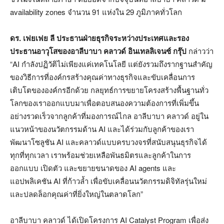
availability zones จำนวน 91 แห่งใน 29 ภูมิภาคทั่วโลก
ดร. เฟยเฟย ลี ประธานฝ่ายธุรกิจระหว่างประเทศและรอง
ประธานอาวุโสของอาลีบาบา คลาวด์ อินเทลลิเจนซ์ กรุ๊ป
กล่าวว่า
“AI กำลังปฏิวัติไม่เพียงแค่เทคโนโลยี แต่ยังรวมถึงรากฐานสำคัญ
ของวิธีการที่องค์กรสร้างคุณค่าทางธุรกิจและขับเคลื่อนการ
เติบโตขององค์กรอีกด้วย กลยุทธ์การขยายโครงสร้างพื้นฐานทั่ว
โลกของเราออกแบบมาเพื่อตอบสนองความต้องการที่เพิ่มขึ้น
อย่างรวดเร็วจากลูกค้าที่มองการณ์ไกล อาลีบาบา คลาวด์ อยู่ใน
แนวหน้าของนวัตกรรมด้าน AI และได้ร่วมกับลูกค้าของเรา
พัฒนาโซลูชัน AI และคลาวด์แบบครบวงจรที่สนับสนุนธุรกิจได้
ทุกที่ทุกเวลา เราพร้อมช่วยเหลือพันธมิตรและลูกค้าในการ
ออกแบบ เปิดตัว และขยายขนาดของ AI agents และ
แอปพลิเคชัน AI ที่ก้าวล้ำ เพื่อขับเคลื่อนนวัตกรรมดิจิทัลรุ่นใหม่
และปลดล็อกคุณค่าที่ยิ่งใหญ่ในตลาดโลก”
อาลีบาบา คลาวด์ ได้เปิดโครงการ AI Catalyst Program เพื่อส่ง