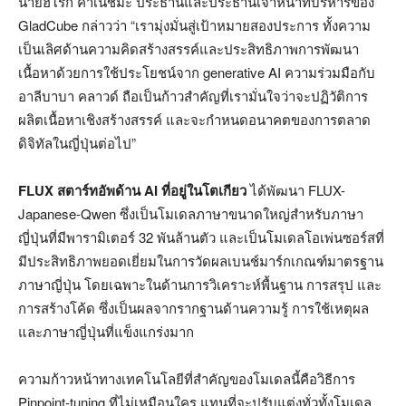
นายฮิโรกิ คาเนชิมะ ประธานและประธานเจ้าหน้าที่บริหารของ
GladCube กล่าวว่า “เรามุ่งมั่นสู่เป้าหมายสองประการ ทั้งความ
เป็นเลิศด้านความคิดสร้างสรรค์และประสิทธิภาพการพัฒนา
เนื้อหาด้วยการใช้ประโยชน์จาก generative AI ความร่วมมือกับ
อาลีบาบา คลาวด์ ถือเป็นก้าวสำคัญที่เรามั่นใจว่าจะปฏิวัติการ
ผลิตเนื้อหาเชิงสร้างสรรค์ และจะกำหนดอนาคตของการตลาด
ดิจิทัลในญี่ปุ่นต่อไป”
FLUX สตาร์ทอัพด้าน AI ที่อยู่ในโตเกียว
ได้พัฒนา FLUX-
Japanese-Qwen ซึ่งเป็นโมเดลภาษาขนาดใหญ่สำหรับภาษา
ญี่ปุ่นที่มีพารามิเตอร์ 32 พันล้านตัว และเป็นโมเดลโอเพ่นซอร์สที่
มีประสิทธิภาพยอดเยี่ยมในการวัดผลเบนช์มาร์กเกณฑ์มาตรฐาน
ภาษาญี่ปุ่น โดยเฉพาะในด้านการวิเคราะห์พื้นฐาน การสรุป และ
การสร้างโค้ด ซึ่งเป็นผลจากรากฐานด้านความรู้ การใช้เหตุผล
และภาษาญี่ปุ่นที่แข็งแกร่งมาก
ความก้าวหน้าทางเทคโนโลยีที่สำคัญของโมเดลนี้คือวิธีการ
Pinpoint-tuning ที่ไม่เหมือนใคร แทนที่จะปรับแต่งทั่วทั้งโมเดล