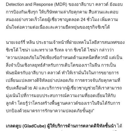
Detection and Response (MDR) ของอาลีบาบา คลาวด์ ยังมอบ
การป้องกันเชิงรุก ให้บริษัทตามล่าภัยคุกคาม สืบสวนและตอบ
สนองอย่างรวดเร็วโดยผู้เชี่ยวชาญตลอด 24 ชั่วโมง เพิ่มความ
มั่นใจต่อความต่อเนื่องและความยืดหยุ่นของธุรกิจชิเซโด้
นายเจอร์รี่ หลิน ประธานเจ้าหน้าที่ฝ่ายเทคโนโลยีสารสนเทศของ
ชิเซโด้ ไชน่า และทราเวล รีเทล จาก ชิเซโด้ ไชน่า กล่าวว่า
“ความปลอดภัยไม่ใช่เพียงข้อกำหนดด้านเทคนิคที่ควรมี แต่เป็น
สิ่งจำเป็นเชิงกลยุทธ์สำหรับการเติบโตของเราในจีน การเป็น
พันธมิตรกับอาลีบาบา คลาวด์ ทำให้เรามั่นใจในการขยายการ
เปลี่ยนแปลงทางดิจิทัลอย่างปลอดภัย การตรวจจับภัยคุกคามที่
ขับเคลื่อนด้วย AI และบริการจากผู้เชี่ยวชาญช่วยให้เราสามารถ
มุ่งเน้นไปที่การมอบประสบการณ์ความงามที่ยอดเยี่ยมให้กับ
ลูกค้า โดยรู้ว่าโครงสร้างพื้นฐานคลาวด์ของเราในจีนได้รับการ
ปกป้องด้วยมาตรการรักษาความปลอดภัยขั้นสูง”
เกลดคูบ (
GladCube) ผู้ให้บริการด้านการตลาดดิจิทัลชั้นนำ
ได้