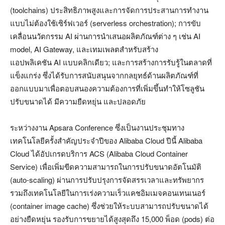
(
toolchains)
ประสิทธิภาพสูงและการจัดการประสานการทำงาน
แบบไม่ต้องใช้เซิร์ฟเวอร์ (
serverless orchestration);
การขับ
เคลื่อนนวัตกรรม
AI
ผ่านการนำเสนอผลิตภัณฑ์ต่าง ๆ เช่น
AI
model, AI Gateway,
และเทมเพลตสำหรับสร้าง
แอปพลิเคชัน
AI
แบบคลิกเดียว
;
และการสร้างการรับรู้ในตลาดที่
แข็งแกร่ง ซึ่งได้รับการสนับสนุนจากกลยุทธ์ด้านผลิตภัณฑ์ที่
ออกแบบมาเพื่อตอบสนองความต้องการที่เพิ่มขึ้นทำให้โซลูชัน
ปรับขนาดได้ มีความยืดหยุ่น และปลอดภัย
ระหว่างงาน
Apsara Conference
ซึ่งเป็นงานประชุมทาง
เทคโนโลยีครั้งสำคัญประจำปีของ
Alibaba Cloud
ปีนี้
Alibaba
Cloud
ได้อัปเกรดบริการ
ACS (Alibaba Cloud Container
Service)
เพื่อเพิ่มขีดความสามารถในการปรับขนาดอัตโนมัติ
(
auto-scaling)
ผ่านการปรับปรุงการจัดสรรเวลาและทรัพยากร
รวมถึงเทคโนโลยีในการเร่งความเร็วแคชอิมเมจคอนเทนเนอร์
(
container image cache)
ซึ่งช่วยให้ระบบสามารถปรับขนาดได้
อย่างยืดหยุ่น รองรับการขยายได้สูงสุดถึง
15,000
พ็อด (
pods)
ต่อ