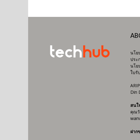
AB
นโยบ
ประก
นโยบ
ใบรั
ARIP
Din 
สนใ
คุณว
wanv
ฝากข