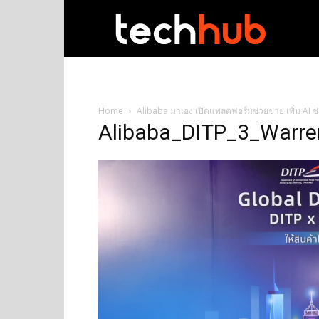
techhub
Home
Alibaba มาเอง เปิดแพลตฟอร์มช่วยขาย เพิ่ม AI ช่
Alibaba_DITP_3_Warr