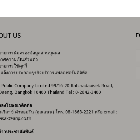
F
OUT US
ายการคุ้มครองข้อมูลส่วนบุคคล
าศความเป็นส่วนตัว
ายการใช้คุกกี้
บแจ้งการประกอบธุรกิจบริการแพลตฟอร์มดิจิทัล
 Public Company Limited 99/16-20 Ratchadapisek Road,
Daeng, Bangkok 10400 Thailand Tel : 0-2642-3400
จลงโฆษณาติดต่อ
ันวิสาข์ คำหอมรื่น (คุณแนน) โทร. 08-1668-2221 หรือ email :
isak@arip.co.th
่าวประชาสัมพันธ์