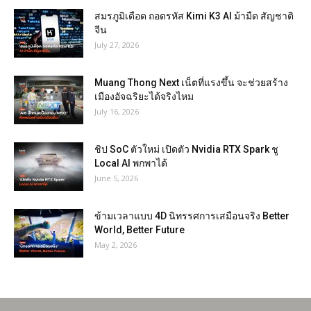
สมรภูมิเดือด ถอดรหัส Kimi K3 AI ม้ามืด สัญชาติ
จีน
July 27, 2026
Muang Thong Next เน็ตที่แรงขึ้น จะช่วยสร้าง
เมืองอัจฉริยะได้จริงไหม
July 16, 2026
ชิป SoC ตัวใหม่ เปิดตัว Nvidia RTX Spark ชู
Local AI พกพาได้
June 5, 2026
ข้ามเวลาแบบ 4D นิทรรศการเสมือนจริง Better
World, Better Future
May 2, 2026