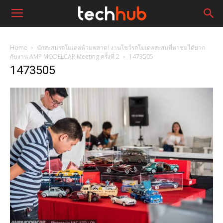
Home
นักสะสมรถโมเดลห้ามพลาด! งานโชว์รถโมเดลสะสมที่หาชมได้ยาก
กับงาน AMP MODELCAR Meeting ครั้งที่ 2
1473505
1473505