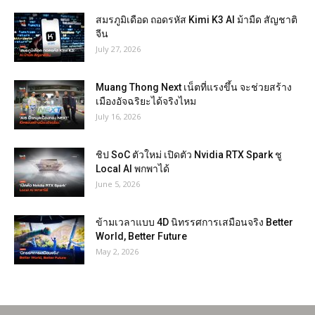
สมรภูมิเดือด ถอดรหัส Kimi K3 AI ม้ามืด สัญชาติ
จีน
July 27, 2026
Muang Thong Next เน็ตที่แรงขึ้น จะช่วยสร้าง
เมืองอัจฉริยะได้จริงไหม
July 16, 2026
ชิป SoC ตัวใหม่ เปิดตัว Nvidia RTX Spark ชู
Local AI พกพาได้
June 5, 2026
ข้ามเวลาแบบ 4D นิทรรศการเสมือนจริง Better
World, Better Future
May 2, 2026