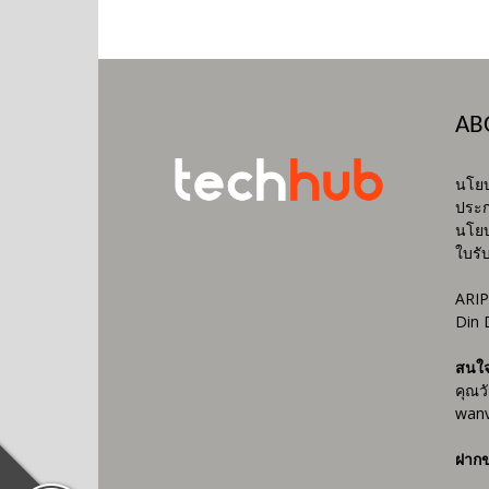
AB
นโยบ
ประก
นโยบ
ใบรั
ARIP
Din 
สนใ
คุณว
wanv
ฝากข