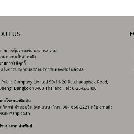
F
OUT US
ายการคุ้มครองข้อมูลส่วนบุคคล
าศความเป็นส่วนตัว
ายการใช้คุกกี้
บแจ้งการประกอบธุรกิจบริการแพลตฟอร์มดิจิทัล
 Public Company Limited 99/16-20 Ratchadapisek Road,
Daeng, Bangkok 10400 Thailand Tel : 0-2642-3400
จลงโฆษณาติดต่อ
ันวิสาข์ คำหอมรื่น (คุณแนน) โทร. 08-1668-2221 หรือ email :
isak@arip.co.th
่าวประชาสัมพันธ์