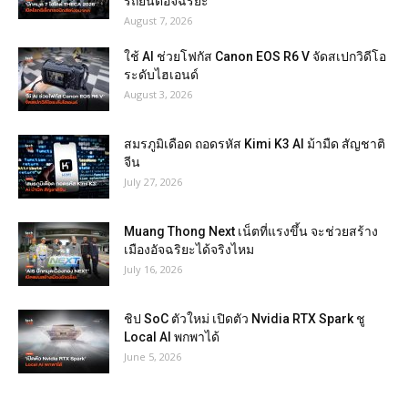
รถยนต์อัจฉริยะ
August 7, 2026
ใช้ AI ช่วยโฟกัส Canon EOS R6 V จัดสเปกวิดีโอ
ระดับไฮเอนด์
August 3, 2026
สมรภูมิเดือด ถอดรหัส Kimi K3 AI ม้ามืด สัญชาติ
จีน
July 27, 2026
Muang Thong Next เน็ตที่แรงขึ้น จะช่วยสร้าง
เมืองอัจฉริยะได้จริงไหม
July 16, 2026
ชิป SoC ตัวใหม่ เปิดตัว Nvidia RTX Spark ชู
Local AI พกพาได้
June 5, 2026