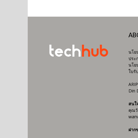
AB
นโยบ
ประก
นโยบ
ใบรั
ARIP
Din 
สนใ
คุณว
wanv
ฝากข