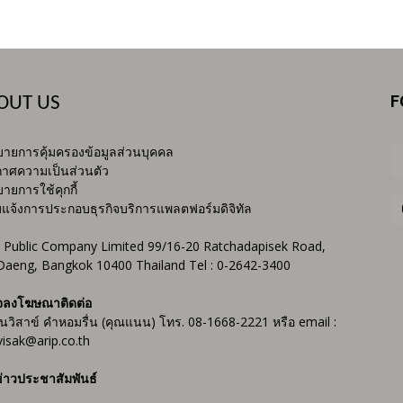
F
OUT US
ายการคุ้มครองข้อมูลส่วนบุคคล
าศความเป็นส่วนตัว
ายการใช้คุกกี้
บแจ้งการประกอบธุรกิจบริการแพลตฟอร์มดิจิทัล
 Public Company Limited 99/16-20 Ratchadapisek Road,
Daeng, Bangkok 10400 Thailand Tel : 0-2642-3400
จลงโฆษณาติดต่อ
ันวิสาข์ คำหอมรื่น (คุณแนน) โทร. 08-1668-2221 หรือ email :
isak@arip.co.th
่าวประชาสัมพันธ์