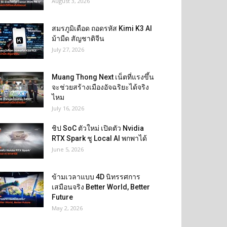
August 3, 2026
สมรภูมิเดือด ถอดรหัส Kimi K3 AI
ม้ามืด สัญชาติจีน
July 27, 2026
Muang Thong Next เน็ตที่แรงขึ้น
จะช่วยสร้างเมืองอัจฉริยะได้จริง
ไหม
July 16, 2026
ชิป SoC ตัวใหม่ เปิดตัว Nvidia
RTX Spark ชู Local AI พกพาได้
June 5, 2026
ข้ามเวลาแบบ 4D นิทรรศการ
เสมือนจริง Better World, Better
Future
May 2, 2026