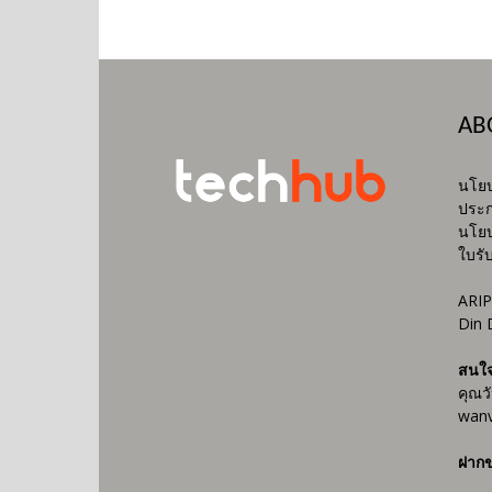
AB
นโยบ
ประก
นโยบ
ใบรั
ARIP
Din 
สนใ
คุณว
wanv
ฝากข