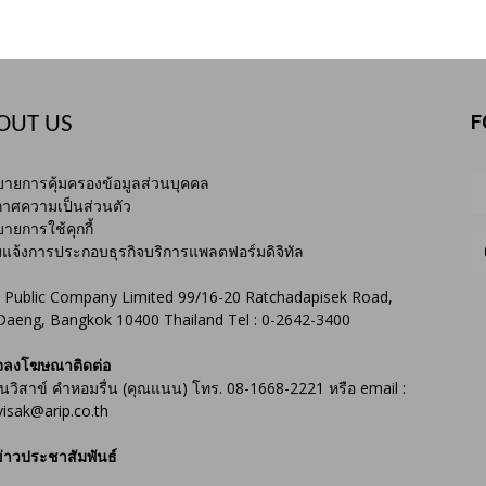
F
OUT US
ายการคุ้มครองข้อมูลส่วนบุคคล
าศความเป็นส่วนตัว
ายการใช้คุกกี้
บแจ้งการประกอบธุรกิจบริการแพลตฟอร์มดิจิทัล
 Public Company Limited 99/16-20 Ratchadapisek Road,
Daeng, Bangkok 10400 Thailand Tel : 0-2642-3400
จลงโฆษณาติดต่อ
ันวิสาข์ คำหอมรื่น (คุณแนน) โทร. 08-1668-2221 หรือ email :
isak@arip.co.th
่าวประชาสัมพันธ์