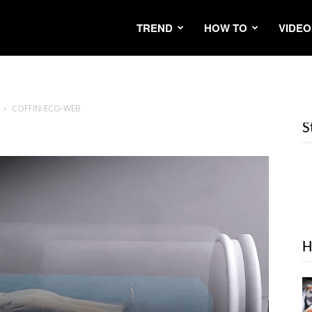
TREND
HOW TO
VIDEO
COFFIN-ECO-WEB
S
H