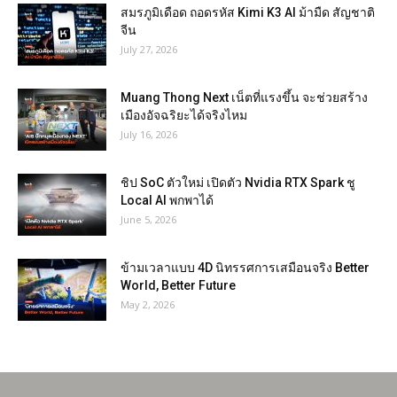
สมรภูมิเดือด ถอดรหัส Kimi K3 AI ม้ามืด สัญชาติ
จีน
July 27, 2026
Muang Thong Next เน็ตที่แรงขึ้น จะช่วยสร้าง
เมืองอัจฉริยะได้จริงไหม
July 16, 2026
ชิป SoC ตัวใหม่ เปิดตัว Nvidia RTX Spark ชู
Local AI พกพาได้
June 5, 2026
ข้ามเวลาแบบ 4D นิทรรศการเสมือนจริง Better
World, Better Future
May 2, 2026