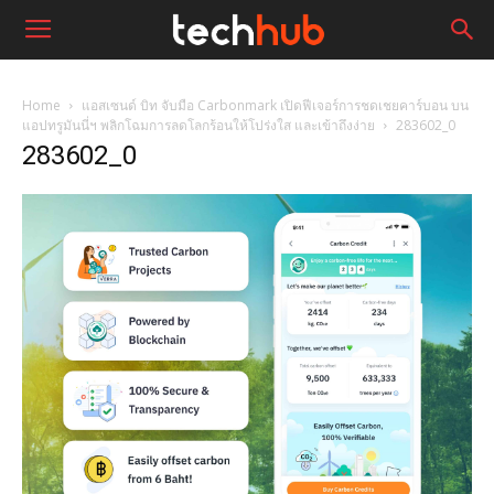
Home
แอสเซนด์ บิท จับมือ Carbonmark เปิดฟีเจอร์การชดเชยคาร์บอน บน
แอปทรูมันนี่ฯ พลิกโฉมการลดโลกร้อนให้โปร่งใส และเข้าถึงง่าย
283602_0
283602_0