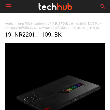
Home
เอซุส รีพับลิคออฟเกมเมอส์ (ASUS ROG) ประกาศเปิดตัว ROG Flow
Z13 เกมมิ่งแท็บเล็ตที่ทรงประสิทธิภาพที่สุดในโลก
19_NR2201_1109_BK
19_NR2201_1109_BK