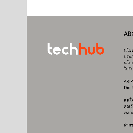
AB
นโยบ
ประก
นโยบ
ใบรั
ARIP
Din 
สนใ
คุณว
wanv
ฝากข