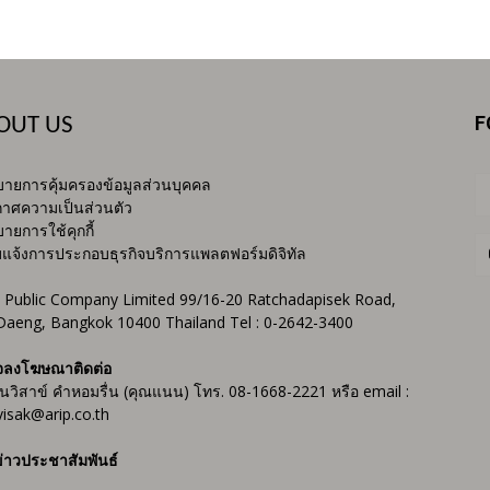
F
OUT US
ายการคุ้มครองข้อมูลส่วนบุคคล
าศความเป็นส่วนตัว
ายการใช้คุกกี้
บแจ้งการประกอบธุรกิจบริการแพลตฟอร์มดิจิทัล
 Public Company Limited 99/16-20 Ratchadapisek Road,
Daeng, Bangkok 10400 Thailand Tel : 0-2642-3400
จลงโฆษณาติดต่อ
ันวิสาข์ คำหอมรื่น (คุณแนน) โทร. 08-1668-2221 หรือ email :
isak@arip.co.th
่าวประชาสัมพันธ์