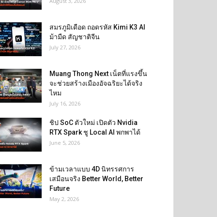
August 3, 2026
สมรภูมิเดือด ถอดรหัส Kimi K3 AI
ม้ามืด สัญชาติจีน
July 27, 2026
Muang Thong Next เน็ตที่แรงขึ้น
จะช่วยสร้างเมืองอัจฉริยะได้จริง
ไหม
July 16, 2026
ชิป SoC ตัวใหม่ เปิดตัว Nvidia
RTX Spark ชู Local AI พกพาได้
June 5, 2026
ข้ามเวลาแบบ 4D นิทรรศการ
เสมือนจริง Better World, Better
Future
May 2, 2026