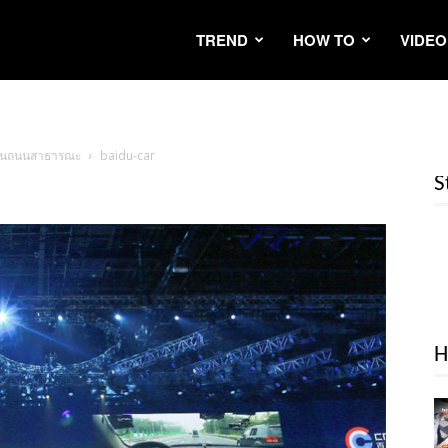
TREND
HOW TO
VIDEO
้บนถนนสาธารณะ
baidu-car
S
H