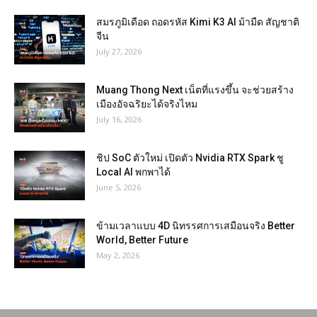
สมรภูมิเดือด ถอดรหัส Kimi K3 AI ม้ามืด สัญชาติ
จีน
July 27, 2026
Muang Thong Next เน็ตที่แรงขึ้น จะช่วยสร้าง
เมืองอัจฉริยะได้จริงไหม
July 16, 2026
ชิป SoC ตัวใหม่ เปิดตัว Nvidia RTX Spark ชู
Local AI พกพาได้
June 5, 2026
ข้ามเวลาแบบ 4D นิทรรศการเสมือนจริง Better
World, Better Future
May 2, 2026