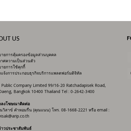
F
OUT US
ายการคุ้มครองข้อมูลส่วนบุคคล
าศความเป็นส่วนตัว
ายการใช้คุกกี้
บแจ้งการประกอบธุรกิจบริการแพลตฟอร์มดิจิทัล
 Public Company Limited 99/16-20 Ratchadapisek Road,
Daeng, Bangkok 10400 Thailand Tel : 0-2642-3400
จลงโฆษณาติดต่อ
ันวิสาข์ คำหอมรื่น (คุณแนน) โทร. 08-1668-2221 หรือ email :
isak@arip.co.th
่าวประชาสัมพันธ์