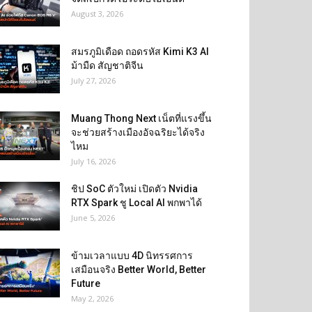
August 3, 2026
สมรภูมิเดือด ถอดรหัส Kimi K3 AI
ม้ามืด สัญชาติจีน
July 27, 2026
Muang Thong Next เน็ตที่แรงขึ้น
จะช่วยสร้างเมืองอัจฉริยะได้จริง
ไหม
July 16, 2026
ชิป SoC ตัวใหม่ เปิดตัว Nvidia
RTX Spark ชู Local AI พกพาได้
June 5, 2026
ข้ามเวลาแบบ 4D นิทรรศการ
เสมือนจริง Better World, Better
Future
May 2, 2026