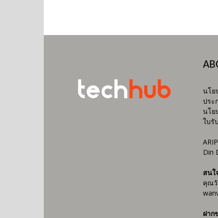
AB
นโยบ
ประก
นโยบ
ใบรั
ARIP
Din 
สนใ
คุณว
wanv
ฝากข