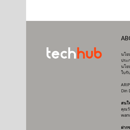
AB
นโยบ
ประก
นโยบ
ใบรั
ARIP
Din 
สนใ
คุณว
wanv
ฝากข