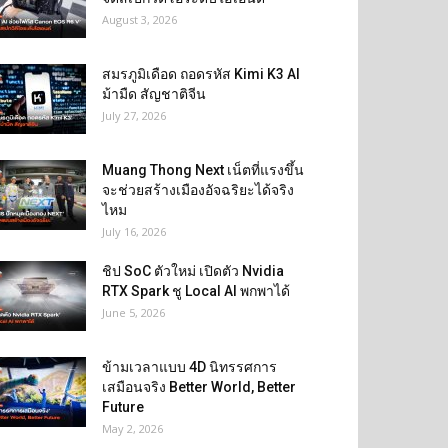
August 3, 2026
สมรภูมิเดือด ถอดรหัส Kimi K3 AI
ม้ามืด สัญชาติจีน
July 27, 2026
Muang Thong Next เน็ตที่แรงขึ้น
จะช่วยสร้างเมืองอัจฉริยะได้จริง
ไหม
July 16, 2026
ชิป SoC ตัวใหม่ เปิดตัว Nvidia
RTX Spark ชู Local AI พกพาได้
June 5, 2026
ข้ามเวลาแบบ 4D นิทรรศการ
เสมือนจริง Better World, Better
Future
May 2, 2026