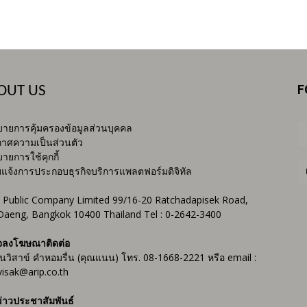
F
OUT US
ายการคุ้มครองข้อมูลส่วนบุคคล
าศความเป็นส่วนตัว
ายการใช้คุกกี้
บแจ้งการประกอบธุรกิจบริการแพลตฟอร์มดิจิทัล
 Public Company Limited 99/16-20 Ratchadapisek Road,
Daeng, Bangkok 10400 Thailand Tel : 0-2642-3400
จลงโฆษณาติดต่อ
ันวิสาข์ คำหอมรื่น (คุณแนน) โทร. 08-1668-2221 หรือ email :
isak@arip.co.th
่าวประชาสัมพันธ์