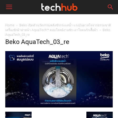
Home
Beko เปิดตัวนวัตกรรมพลังซักกระแสน้ำ แรงบันดาลใจจากธรรมชาติ
เครื่องซักผ้าฝาหน้า AquaTech™ ตอบโจทย์งานซัก เอาใจคนรักเสื้อผ้า
Beko
AquaTech_03_re
Beko AquaTech_03_re