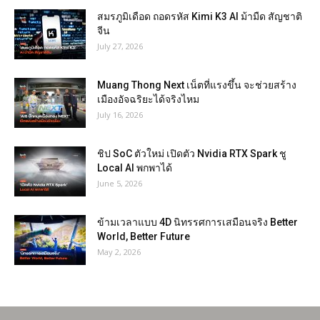
สมรภูมิเดือด ถอดรหัส Kimi K3 AI ม้ามืด สัญชาติ
จีน
July 27, 2026
Muang Thong Next เน็ตที่แรงขึ้น จะช่วยสร้าง
เมืองอัจฉริยะได้จริงไหม
July 16, 2026
ชิป SoC ตัวใหม่ เปิดตัว Nvidia RTX Spark ชู
Local AI พกพาได้
June 5, 2026
ข้ามเวลาแบบ 4D นิทรรศการเสมือนจริง Better
World, Better Future
May 2, 2026