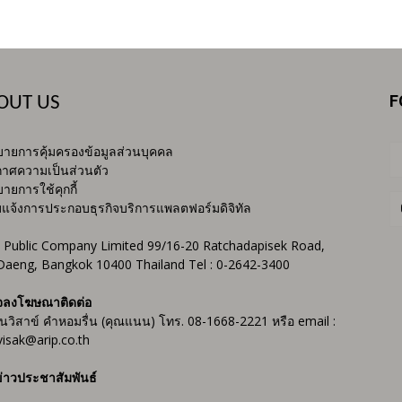
F
OUT US
ายการคุ้มครองข้อมูลส่วนบุคคล
าศความเป็นส่วนตัว
ายการใช้คุกกี้
บแจ้งการประกอบธุรกิจบริการแพลตฟอร์มดิจิทัล
 Public Company Limited 99/16-20 Ratchadapisek Road,
Daeng, Bangkok 10400 Thailand Tel : 0-2642-3400
จลงโฆษณาติดต่อ
ันวิสาข์ คำหอมรื่น (คุณแนน) โทร. 08-1668-2221 หรือ email :
isak@arip.co.th
่าวประชาสัมพันธ์