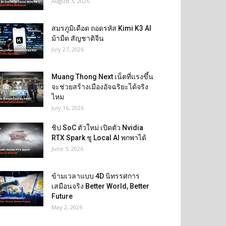
August 3, 2026
สมรภูมิเดือด ถอดรหัส Kimi K3 AI
ม้ามืด สัญชาติจีน
July 27, 2026
Muang Thong Next เน็ตที่แรงขึ้น
จะช่วยสร้างเมืองอัจฉริยะได้จริง
ไหม
July 16, 2026
ชิป SoC ตัวใหม่ เปิดตัว Nvidia
RTX Spark ชู Local AI พกพาได้
June 5, 2026
ข้ามเวลาแบบ 4D นิทรรศการ
เสมือนจริง Better World, Better
Future
May 2, 2026