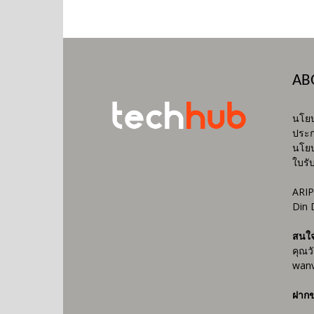
AB
นโยบ
ประก
นโยบ
ใบรั
ARIP
Din 
สนใ
คุณว
wanv
ฝากข