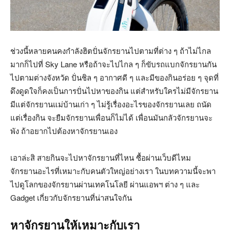
ช่วงนี้หลายคนคงกำลังฮิตปั่นจักรยานไปตามที่ต่าง ๆ ถ้าไม่ไกล
มากก็ไปที่ Sky Lane หรือถ้าจะไปไกล ๆ ก็ขับรถแบกจักรยานกัน
ไปตามต่างจังหวัด ปั่นชิล ๆ อากาศดี ๆ และมีของกินอร่อย ๆ จุดที่
ดึงดูดใจก็คงเป็นการปั่นไปหาของกิน แต่สำหรับใครไม่มีจักรยาน
มีแต่จักรยานแม่บ้านเก่า ๆ ไม่รู้เรื่องอะไรของจักรยานเลย ถนัด
แต่เรื่องกิน จะยืมจักรยานเพื่อนก็ไม่ได้ เพื่อนมันกลัวจักรยานจะ
พัง ถ้าอยากไปต้องหาจักรยานเอง
เอาล่ะสิ สายกินจะไปหาจักรยานที่ไหน ซื้อผ่านเว็บดีไหม
จักรยานอะไรที่เหมาะกับคนตัวใหญ่อย่างเรา ในบทความนี้จะพา
ไปดูโลกของจักรยานผ่านเทคโนโลยี ผ่านแอพฯ ต่าง ๆ และ
Gadget เกี่ยวกับจักรยานที่น่าสนใจกัน
หาจักรยานให้เหมาะกับเรา