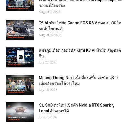
รถยนต์อัจฉริยะ
August 7, 2026
ใช้ AI ช่วยโฟกัส Canon EOS R6 V จัดสเปกวิดีโอ
ระดับไฮเอนด์
August 3, 2026
สมรภูมิเดือด ถอดรหัส Kimi K3 AI ม้ามืด สัญชาติ
จีน
July 27, 2026
Muang Thong Next เน็ตที่แรงขึ้น จะช่วยสร้าง
เมืองอัจฉริยะได้จริงไหม
July 16, 2026
ชิป SoC ตัวใหม่ เปิดตัว Nvidia RTX Spark ชู
Local AI พกพาได้
June 5, 2026