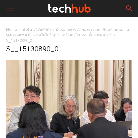
Home
BDI เผยวิสัยทัศน์สถาบันข้อมูลและ AI ของประเทศ เดินหน้าหนุนภาค
รัฐและเอกชน ด้วยเทคโนโลยี มุ่งขับเคลื่อนนวัตกรรมเพื่ออนาคตไทย
S__15130890_0
S__15130890_0