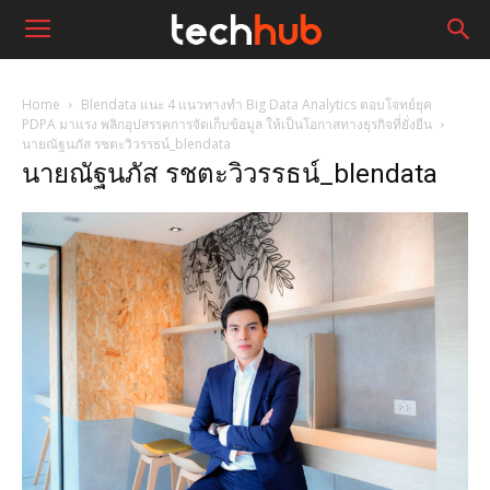
Home
Blendata แนะ 4 แนวทางทำ Big Data Analytics ตอบโจทย์ยุค
PDPA มาแรง พลิกอุปสรรคการจัดเก็บข้อมูล ให้เป็นโอกาสทางธุรกิจที่ยั่งยืน
นายณัฐนภัส รชตะวิวรรธน์_blendata
นายณัฐนภัส รชตะวิวรรธน์_blendata