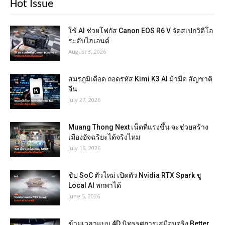
Hot Issue
ใช้ AI ช่วยโฟกัส Canon EOS R6 V จัดสเปกวิดีโอ
ระดับไฮเอนด์
August 3, 2026
สมรภูมิเดือด ถอดรหัส Kimi K3 AI ม้ามืด สัญชาติ
จีน
July 27, 2026
Muang Thong Next เน็ตที่แรงขึ้น จะช่วยสร้าง
เมืองอัจฉริยะได้จริงไหม
July 16, 2026
ชิป SoC ตัวใหม่ เปิดตัว Nvidia RTX Spark ชู
Local AI พกพาได้
June 5, 2026
ข้ามเวลาแบบ 4D นิทรรศการเสมือนจริง Better