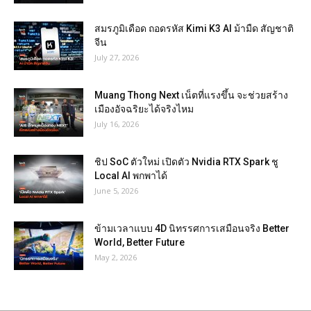
สมรภูมิเดือด ถอดรหัส Kimi K3 AI ม้ามืด สัญชาติ
จีน
July 27, 2026
Muang Thong Next เน็ตที่แรงขึ้น จะช่วยสร้าง
เมืองอัจฉริยะได้จริงไหม
July 16, 2026
ชิป SoC ตัวใหม่ เปิดตัว Nvidia RTX Spark ชู
Local AI พกพาได้
June 5, 2026
ข้ามเวลาแบบ 4D นิทรรศการเสมือนจริง Better
World, Better Future
May 2, 2026