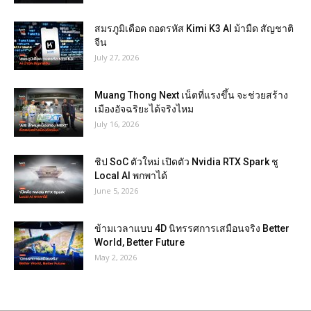
สมรภูมิเดือด ถอดรหัส Kimi K3 AI ม้ามืด สัญชาติ
จีน
July 27, 2026
Muang Thong Next เน็ตที่แรงขึ้น จะช่วยสร้าง
เมืองอัจฉริยะได้จริงไหม
July 16, 2026
ชิป SoC ตัวใหม่ เปิดตัว Nvidia RTX Spark ชู
Local AI พกพาได้
June 5, 2026
ข้ามเวลาแบบ 4D นิทรรศการเสมือนจริง Better
World, Better Future
May 2, 2026