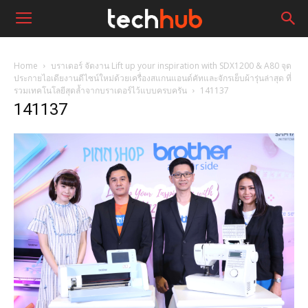
Home
บราเดอร์ จัดงาน Lift up your inspiration with SDX1200 & A80 จุด
ประกายไอเดียงานดีไซน์ใหม่ด้วยเครื่องสแกนแอนด์คัทและจักรเย็บผ้ารุ่นล่าสุด ที่
รวมเทคโนโลยีสุดล้ำจากบราเดอร์ไว้แบบครบครัน
141137
141137