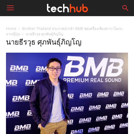
Home
Brother Thailand ประกาศนำเข้า BMB ชุดเครื่องเสียงคาราโอเกะ
จากญี่ปุ่น
นายธีรวุธ ศุภพันธุ์ภิญโญ
นายธีรวุธ ศุภพันธุ์ภิญโญ