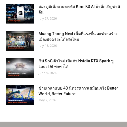
สมรภูมิเดือด ถอดรหัส Kimi K3 AI ม้ามืด สัญชาติ
จีน
July 27, 2026
Muang Thong Next เน็ตที่แรงขึ้น จะช่วยสร้าง
เมืองอัจฉริยะได้จริงไหม
July 16, 2026
ชิป SoC ตัวใหม่ เปิดตัว Nvidia RTX Spark ชู
Local AI พกพาได้
June 5, 2026
ข้ามเวลาแบบ 4D นิทรรศการเสมือนจริง Better
World, Better Future
May 2, 2026