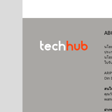
AB
นโยบ
ประก
นโยบ
ใบรั
ARIP
Din 
สนใ
คุณว
wanv
ฝากข