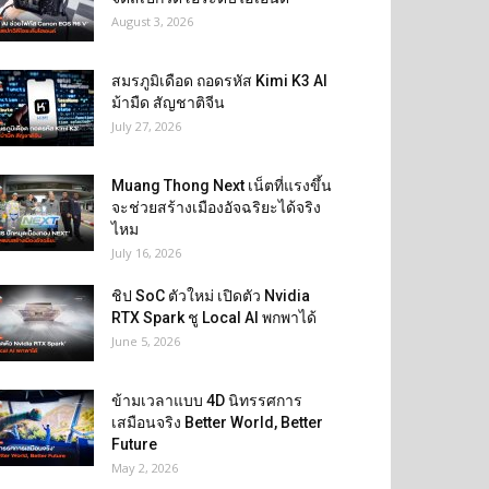
August 3, 2026
สมรภูมิเดือด ถอดรหัส Kimi K3 AI
ม้ามืด สัญชาติจีน
July 27, 2026
Muang Thong Next เน็ตที่แรงขึ้น
จะช่วยสร้างเมืองอัจฉริยะได้จริง
ไหม
July 16, 2026
ชิป SoC ตัวใหม่ เปิดตัว Nvidia
RTX Spark ชู Local AI พกพาได้
June 5, 2026
ข้ามเวลาแบบ 4D นิทรรศการ
เสมือนจริง Better World, Better
Future
May 2, 2026