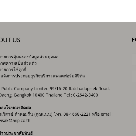
F
OUT US
ายการคุ้มครองข้อมูลส่วนบุคคล
าศความเป็นส่วนตัว
ายการใช้คุกกี้
บแจ้งการประกอบธุรกิจบริการแพลตฟอร์มดิจิทัล
 Public Company Limited 99/16-20 Ratchadapisek Road,
Daeng, Bangkok 10400 Thailand Tel : 0-2642-3400
จลงโฆษณาติดต่อ
ันวิสาข์ คำหอมรื่น (คุณแนน) โทร. 08-1668-2221 หรือ email :
isak@arip.co.th
่าวประชาสัมพันธ์