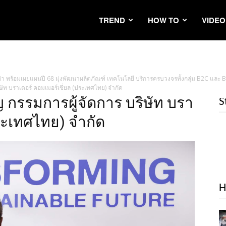
TREND
HOW TO
VIDEO
่า พร้อมเผยแผนปี 68 มุ่งพัฒนาผลิตภัณฑ์ เทคโนโลยี บริการครบวงจรทั้งกลุ่ม B2C และ 
ิษัท บราเดอร์ คอมเมอร์เชี่ยล (ประเทศไทย) จำกัด
ญ กรรมการผู้จัดการ บริษัท บรา
S
ประเทศไทย) จำกัด
H