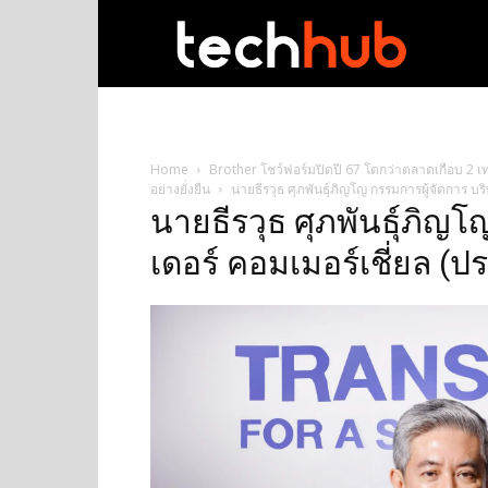
techhub
Home
Brother โชว์ฟอร์มปิดปี 67 โตกว่าตลาดเกือบ 2 เท
อย่างยั่งยืน
นายธีรวุธ ศุภพันธุ์ภิญโญ กรรมการผู้จัดการ บร
นายธีรวุธ ศุภพันธุ์ภิญโ
เดอร์ คอมเมอร์เชี่ยล (