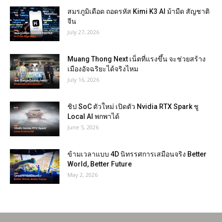
สมรภูมิเดือด ถอดรหัส Kimi K3 AI ม้ามืด สัญชาติ
จีน
July 27, 2026
Muang Thong Next เน็ตที่แรงขึ้น จะช่วยสร้าง
เมืองอัจฉริยะได้จริงไหม
July 16, 2026
ชิป SoC ตัวใหม่ เปิดตัว Nvidia RTX Spark ชู
Local AI พกพาได้
June 5, 2026
ข้ามเวลาแบบ 4D นิทรรศการเสมือนจริง Better
World, Better Future
May 2, 2026