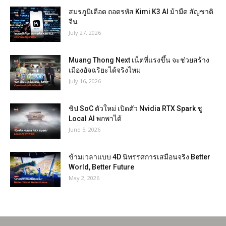
สมรภูมิเดือด ถอดรหัส Kimi K3 AI ม้ามืด สัญชาติ
จีน
July 27, 2026
Muang Thong Next เน็ตที่แรงขึ้น จะช่วยสร้าง
เมืองอัจฉริยะได้จริงไหม
July 16, 2026
ชิป SoC ตัวใหม่ เปิดตัว Nvidia RTX Spark ชู
Local AI พกพาได้
June 5, 2026
ข้ามเวลาแบบ 4D นิทรรศการเสมือนจริง Better
World, Better Future
May 2, 2026