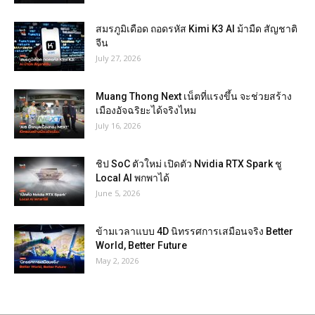
สมรภูมิเดือด ถอดรหัส Kimi K3 AI ม้ามืด สัญชาติ
จีน
July 27, 2026
Muang Thong Next เน็ตที่แรงขึ้น จะช่วยสร้าง
เมืองอัจฉริยะได้จริงไหม
July 16, 2026
ชิป SoC ตัวใหม่ เปิดตัว Nvidia RTX Spark ชู
Local AI พกพาได้
June 5, 2026
ข้ามเวลาแบบ 4D นิทรรศการเสมือนจริง Better
World, Better Future
May 2, 2026