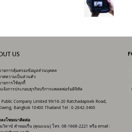
F
OUT US
ายการคุ้มครองข้อมูลส่วนบุคคล
าศความเป็นส่วนตัว
ายการใช้คุกกี้
บแจ้งการประกอบธุรกิจบริการแพลตฟอร์มดิจิทัล
 Public Company Limited 99/16-20 Ratchadapisek Road,
Daeng, Bangkok 10400 Thailand Tel : 0-2642-3400
จลงโฆษณาติดต่อ
ันวิสาข์ คำหอมรื่น (คุณแนน) โทร. 08-1668-2221 หรือ email :