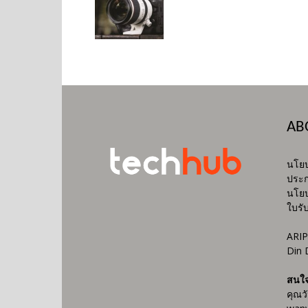
AB
นโยบ
ประก
นโยบ
ใบรั
ARIP
Din 
สนใ
คุณว