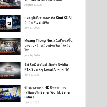
August 3, 2026
สมรภูมิเดือด ถอดรหัส Kimi K3 AI
ม้ามืด สัญชาติจีน
July 27, 2026
Muang Thong Next เน็ตที่แรงขึ้น
จะช่วยสร้างเมืองอัจฉริยะได้จริง
ไหม
July 16, 2026
ชิป SoC ตัวใหม่ เปิดตัว Nvidia
RTX Spark ชู Local AI พกพาได้
June 5, 2026
ข้ามเวลาแบบ 4D นิทรรศการ
เสมือนจริง Better World, Better
Future
May 2, 2026