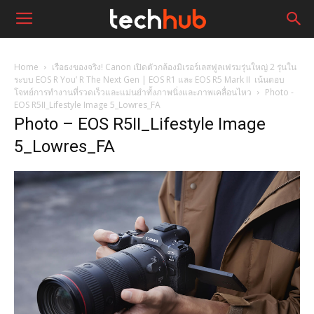
Home
เรือธงของจริง! Canon เปิดตัวกล้องมิเรอร์เลสฟูลเฟรมรุ่นใหญ่ 2 รุ่นใน
ระบบ EOS R You’ R The Next Gen | EOS R1 และ EOS R5 Mark II เน้นตอบ
โจทย์การทำงานที่รวดเร็วและแม่นยำทั้งภาพนิ่งและภาพเคลื่อนไหว
Photo -
EOS R5II_Lifestyle Image 5_Lowres_FA
Photo – EOS R5II_Lifestyle Image
5_Lowres_FA