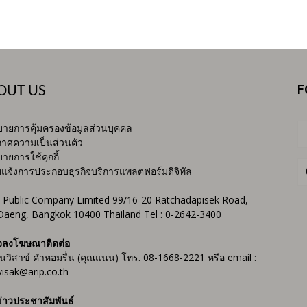
F
OUT US
ายการคุ้มครองข้อมูลส่วนบุคคล
าศความเป็นส่วนตัว
ายการใช้คุกกี้
บแจ้งการประกอบธุรกิจบริการแพลตฟอร์มดิจิทัล
 Public Company Limited 99/16-20 Ratchadapisek Road,
Daeng, Bangkok 10400 Thailand Tel : 0-2642-3400
จลงโฆษณาติดต่อ
ันวิสาข์ คำหอมรื่น (คุณแนน) โทร. 08-1668-2221 หรือ email :
isak@arip.co.th
่าวประชาสัมพันธ์