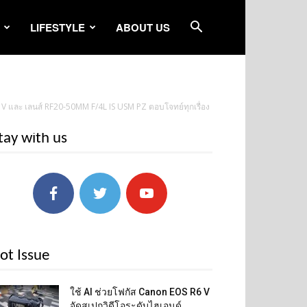
LIFESTYLE
ABOUT US
6 V และ เลนส์ RF20-50MM F/4L IS USM PZ ตอบโจทย์ทุกเรื่อง
tay with us
ot Issue
ใช้ AI ช่วยโฟกัส Canon EOS R6 V
จัดสเปกวิดีโอระดับไฮเอนด์