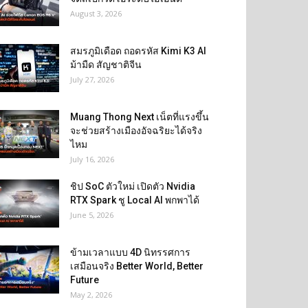
August 3, 2026
สมรภูมิเดือด ถอดรหัส Kimi K3 AI
ม้ามืด สัญชาติจีน
July 27, 2026
Muang Thong Next เน็ตที่แรงขึ้น
จะช่วยสร้างเมืองอัจฉริยะได้จริง
ไหม
July 16, 2026
ชิป SoC ตัวใหม่ เปิดตัว Nvidia
RTX Spark ชู Local AI พกพาได้
June 5, 2026
ข้ามเวลาแบบ 4D นิทรรศการ
เสมือนจริง Better World, Better
Future
May 2, 2026