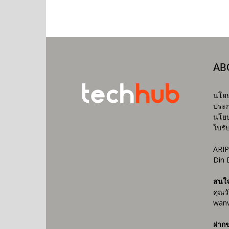
AB
นโยบ
ประก
นโยบ
ใบรั
ARIP
Din 
สนใ
คุณว
wanv
ฝากข