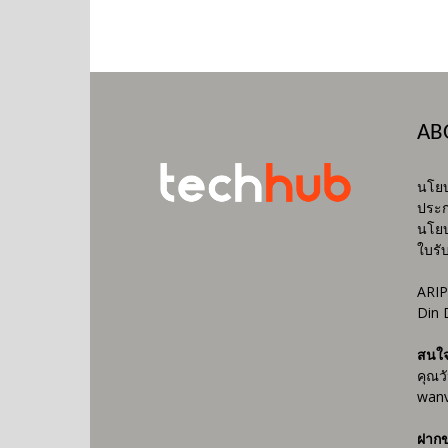
AB
นโยบ
ประก
นโยบ
ใบรั
ARIP
Din 
สนใ
คุณว
wanv
ฝากข