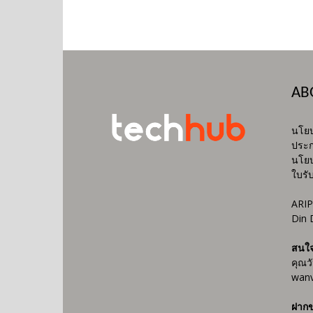
AB
นโยบ
ประก
นโยบ
ใบรั
ARIP
Din 
สนใ
คุณว
wanv
ฝากข