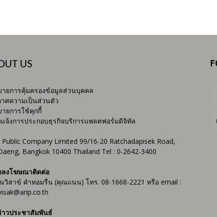
F
OUT US
ายการคุ้มครองข้อมูลส่วนบุคคล
าศความเป็นส่วนตัว
ายการใช้คุกกี้
บแจ้งการประกอบธุรกิจบริการแพลตฟอร์มดิจิทัล
 Public Company Limited 99/16-20 Ratchadapisek Road,
Daeng, Bangkok 10400 Thailand Tel : 0-2642-3400
จลงโฆษณาติดต่อ
ันวิสาข์ คำหอมรื่น (คุณแนน) โทร. 08-1668-2221 หรือ email :
isak@arip.co.th
่าวประชาสัมพันธ์