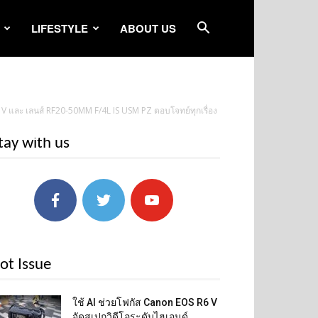
LIFESTYLE
ABOUT US
6 V และ เลนส์ RF20-50MM F/4L IS USM PZ ตอบโจทย์ทุกเรื่อง
tay with us
ot Issue
ใช้ AI ช่วยโฟกัส Canon EOS R6 V
จัดสเปกวิดีโอระดับไฮเอนด์