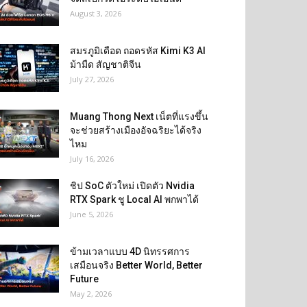
August 3, 2026
สมรภูมิเดือด ถอดรหัส Kimi K3 AI
ม้ามืด สัญชาติจีน
July 27, 2026
Muang Thong Next เน็ตที่แรงขึ้น
จะช่วยสร้างเมืองอัจฉริยะได้จริง
ไหม
July 16, 2026
ชิป SoC ตัวใหม่ เปิดตัว Nvidia
RTX Spark ชู Local AI พกพาได้
June 5, 2026
ข้ามเวลาแบบ 4D นิทรรศการ
เสมือนจริง Better World, Better
Future
May 2, 2026