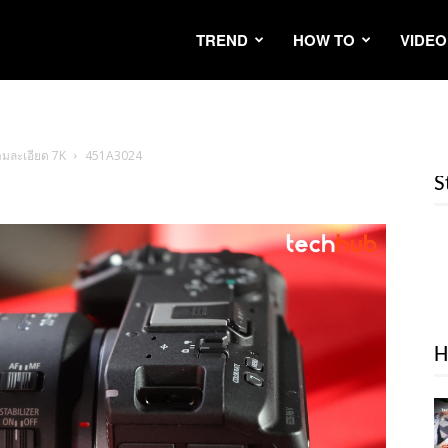
TREND
HOW TO
VIDEO
ามละเอียด 7K
451A3024
S
H