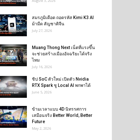
August 3, 2026
สมรภูมิเดือด ถอดรหัส Kimi K3 AI
ม้ามืด สัญชาติจีน
July 27, 2026
Muang Thong Next เน็ตที่แรงขึ้น
จะช่วยสร้างเมืองอัจฉริยะได้จริง
ไหม
July 16, 2026
ชิป SoC ตัวใหม่ เปิดตัว Nvidia
RTX Spark ชู Local AI พกพาได้
June 5, 2026
ข้ามเวลาแบบ 4D นิทรรศการ
เสมือนจริง Better World, Better
Future
May 2, 2026