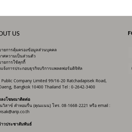
F
OUT US
ายการคุ้มครองข้อมูลส่วนบุคคล
าศความเป็นส่วนตัว
ายการใช้คุกกี้
บแจ้งการประกอบธุรกิจบริการแพลตฟอร์มดิจิทัล
 Public Company Limited 99/16-20 Ratchadapisek Road,
Daeng, Bangkok 10400 Thailand Tel : 0-2642-3400
จลงโฆษณาติดต่อ
ันวิสาข์ คำหอมรื่น (คุณแนน) โทร. 08-1668-2221 หรือ email :
isak@arip.co.th
่าวประชาสัมพันธ์