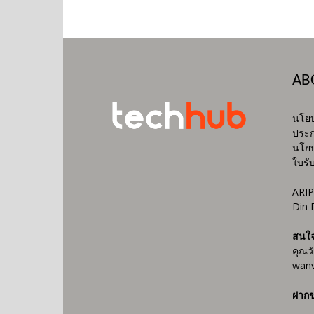
AB
นโยบ
ประก
นโยบ
ใบรั
ARIP
Din 
สนใ
คุณว
wanv
ฝากข