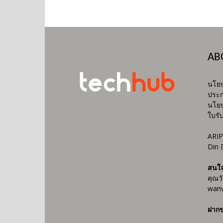
AB
นโยบ
ประก
นโยบ
ใบรั
ARIP
Din 
สนใ
คุณว
wanv
ฝากข