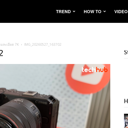
TREND
HOW TO
VIDEO
ามละเอียด 7K
IMG_20260527_163702
2
S
H