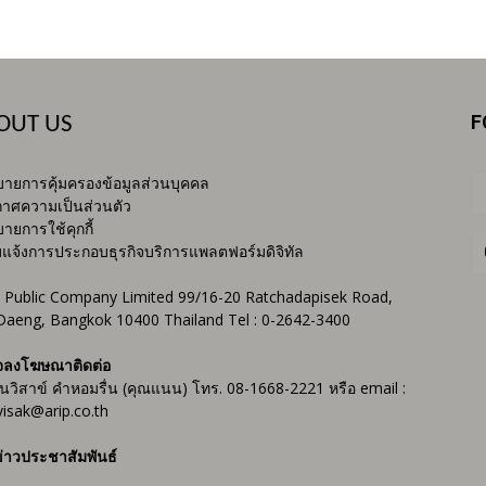
F
OUT US
ายการคุ้มครองข้อมูลส่วนบุคคล
าศความเป็นส่วนตัว
ายการใช้คุกกี้
บแจ้งการประกอบธุรกิจบริการแพลตฟอร์มดิจิทัล
 Public Company Limited 99/16-20 Ratchadapisek Road,
Daeng, Bangkok 10400 Thailand Tel : 0-2642-3400
จลงโฆษณาติดต่อ
ันวิสาข์ คำหอมรื่น (คุณแนน) โทร. 08-1668-2221 หรือ email :
isak@arip.co.th
่าวประชาสัมพันธ์