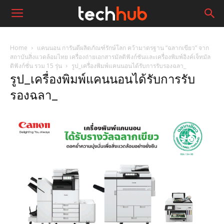
Home
แคนนอน การันตีผลิตภัณฑ์รักษ์โลก คว้ามาตรฐาน “ฉลากเขียว” จาก
สถาบันสิ่งแวดล้อมไทย เครื่องถ่ายเอกสารมัลติฟังก์ชันและเครื่องพิมพ์อิงค์เจ็ทมัล
ติฟังก์ชั่น รวม 15 รุ่น
รูป_เครื่องพิมพ์แคนนอนได้รับการรับรองฉลา_
รูป_เครื่องพิมพ์แคนนอนได้รับการรับ
รองฉลา_