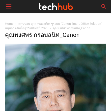
Home
แคนนอน บุกตลาดองค์กร ชูระบบ “Canon Smart Office Solution”
หนุนการเติบโตธุรกิจดิจิทัลปี 2021
คุณพงศพร กรอบสนิท_Canon
คุณพงศพร กรอบสนิท_Canon