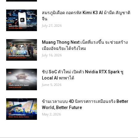
สมรภูมิเดือด ถอดรหัส Kimi K3 AI ม้ามืด สัญชาติ
จีน
July 27, 2026
Muang Thong Next เน็ตที่แรงขึ้น จะช่วยสร้าง
เมืองอัจฉริยะได้จริงไหม
July 16, 2026
ชิป SoC ตัวใหม่ เปิดตัว Nvidia RTX Spark ชู
Local AI พกพาได้
June 5, 2026
ข้ามเวลาแบบ 4D นิทรรศการเสมือนจริง Better
World, Better Future
May 2, 2026